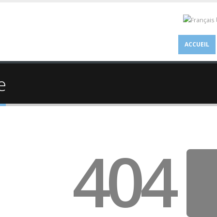
ACCUEIL
e
404