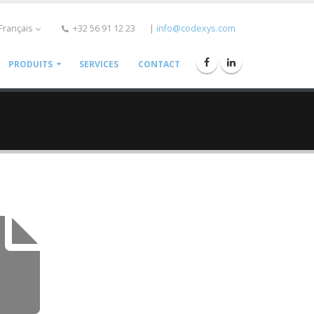
Français
+32 56 91 12 23
|
info@codexys.com
PRODUITS
SERVICES
CONTACT